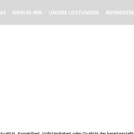
NS
WARUM WIR
UNSERE LEISTUNGEN
REFERENZE
tualität, Korrektheit, Vollständigkeit oder Qualität der bereitgest