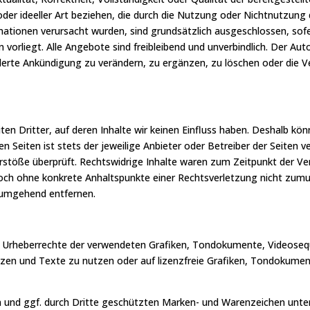
 oder ideeller Art beziehen, die durch die Nutzung oder Nichtnutzun
mationen verursacht wurden, sind grundsätzlich ausgeschlossen, sofe
vorliegt. Alle Angebote sind freibleibend und unverbindlich. Der Autor
te Ankündigung zu verändern, zu ergänzen, zu löschen oder die Ve
n Dritter, auf deren Inhalte wir keinen Einfluss haben. Deshalb kön
n Seiten ist stets der jeweilige Anbieter oder Betreiber der Seiten 
rstöße überprüft. Rechtswidrige Inhalte waren zum Zeitpunkt der Ve
 jedoch ohne konkrete Anhaltspunkte einer Rechtsverletzung nicht zu
 umgehend entfernen.
 die Urheberrechte der verwendeten Grafiken, Tondokumente, Videos
nzen und Texte zu nutzen oder auf lizenzfreie Grafiken, Tondokume
en und ggf. durch Dritte geschützten Marken- und Warenzeichen un